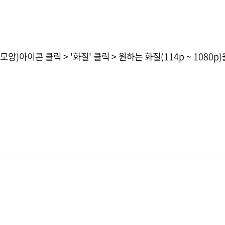
)아이콘 클릭 > '화질' 클릭 > 원하는 화질(114p ~ 1080p